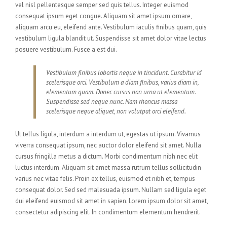
vel nisl pellentesque semper sed quis tellus. Integer euismod
consequat ipsum eget congue. Aliquam sit amet ipsum ornare,
aliquam arcu eu, eleifend ante. Vestibulum iaculis finibus quam, quis
vestibulum ligula blandit ut. Suspendisse sit amet dolor vitae lectus
posuere vestibulum. Fusce a est dui.
Vestibulum finibus lobortis neque in tincidunt. Curabitur id
scelerisque orci. Vestibulum a diam finibus, varius diam in,
elementum quam. Donec cursus non urna ut elementum.
Suspendisse sed neque nunc. Nam rhoncus massa
scelerisque neque aliquet, non volutpat orci eleifend.
Ut tellus ligula, interdum a interdum ut, egestas ut ipsum. Vivamus
viverra consequat ipsum, nec auctor dolor eleifend sit amet. Nulla
cursus fringilla metus a dictum. Morbi condimentum nibh nec elit
luctus interdum. Aliquam sit amet massa rutrum tellus sollicitudin
varius nec vitae felis. Proin ex tellus, euismod et nibh et, tempus
consequat dolor. Sed sed malesuada ipsum. Nullam sed ligula eget
dui eleifend euismod sit amet in sapien. Lorem ipsum dolor sit amet,
consectetur adipiscing elit. In condimentum elementum hendrerit.