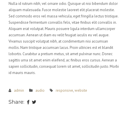
Nulla id rutrum nibh, vel ornare odio. Quisque ut nisi bibendum dolor
aliquam malesuada. Fusce molestie laoreet elit placerat molestie.
Sed commodo eros vel massa vehicula, eget fringilla lectus tristique.
Suspendisse fermentum convallis felis, vitae finibus elit convallis in.
Aliquam erat volutpat. Mauris posuere ligula interdum ullamcorper
accumsan. Aenean ut diam eu velit feugiat iaculis eu vel augue.
Vivamus suscipit volutpat nibh, at condimentum nisi accumsan
mollis. Nam tristique accumsan lacus. Proin ultricies est et blandit
lobortis. Curabitur a pretium metus, sit amet pulvinar nunc. Donec
sagittis urna sit amet enim eleifend, ac finibus eros cursus. Aenean a
sapien sollicitudin, consequat lorem sit amet, sollicitudin justo. Morbi
id mauris mauris.
admin
audio
responsive
,
website
Share: